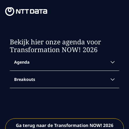
Bekijk hier onze agenda voor
Transformation NOW! 2026
Agenda
Breakouts
9:30 - 9:50
Registratie
Ronde 1
Life Sciences
10:00 - 10:15
Regulatory perspective of AI in GxP
Welkom & Opening
Ga terug naar de Transformation NOW! 2026
operations - Chris Reid