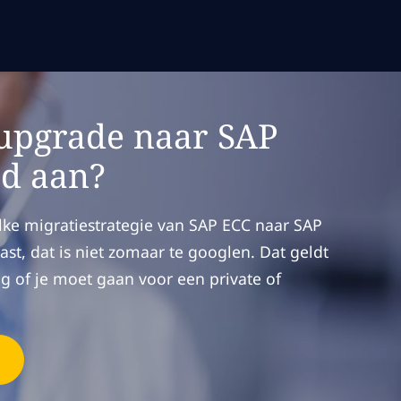
e upgrade naar SAP
d aan?
ke migratiestrategie van SAP ECC naar SAP
ast, dat is niet zomaar te googlen. Dat geldt
g of je moet gaan voor een private of