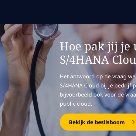
Hoe pak jij j
S/4HANA Clou
Het antwoord op de vraag wel
S/4HANA Cloud bij je bedrijf p
bijvoorbeeld ook voor de vraa
public cloud.
Bekijk de beslisboom